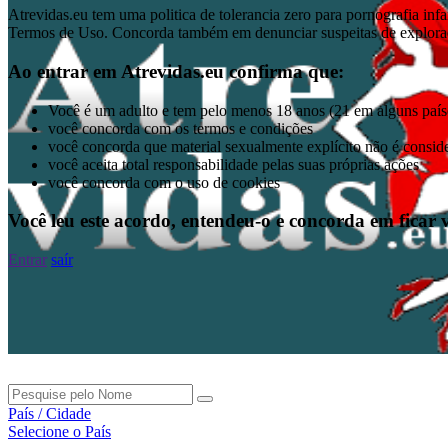
Atrevidas.eu tem uma politica de tolerancia zero para pornografia inf
Termos de Uso. Concorda também em denunciar suspeitas de exploraçã
Ao entrar em Atrevidas.eu confirma que:
Você é um adulto e tem pelo menos 18 anos (21 em alguns país
você concorda com os termos e condições
você concorda que material sexualmente explícito não é consi
você aceita total responsabilidade pelas suas próprias ações
você concorda com o uso de cookies
Você leu este acordo, entendeu-o e concorda em ficar v
Entrar
saír
País / Cidade
Selecione o País