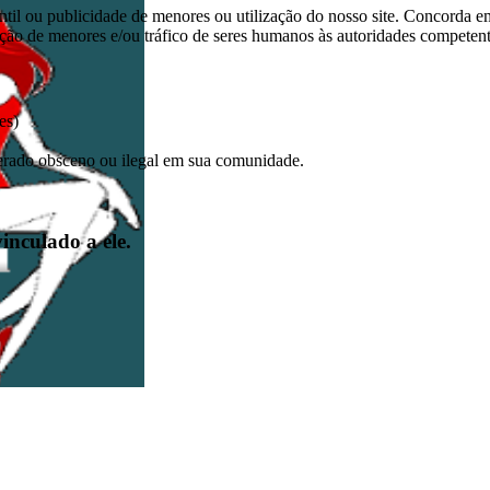
antil ou publicidade de menores ou utilização do nosso site. Concorda e
o de menores e/ou tráfico de seres humanos às autoridades competent
es)
derado obsceno ou ilegal em sua comunidade.
inculado a ele.