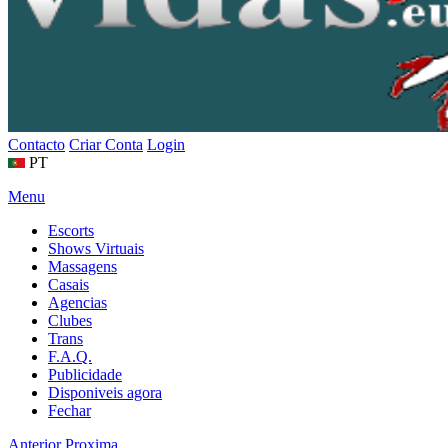
Contacto
Criar Conta
Login
PT
Menu
Escorts
Shows Virtuais
Massagens
Casais
Agencias
Clubes
Trans
F.A.Q.
Publicidade
Disponiveis agora
Fechar
Anterior
Proxima