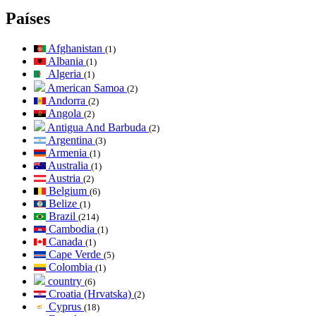
Países
Afghanistan
(1)
Albania
(1)
Algeria
(1)
American Samoa
(2)
Andorra
(2)
Angola
(2)
Antigua And Barbuda
(2)
Argentina
(3)
Armenia
(1)
Australia
(1)
Austria
(2)
Belgium
(6)
Belize
(1)
Brazil
(214)
Cambodia
(1)
Canada
(1)
Cape Verde
(5)
Colombia
(1)
country
(6)
Croatia (Hrvatska)
(2)
Cyprus
(18)